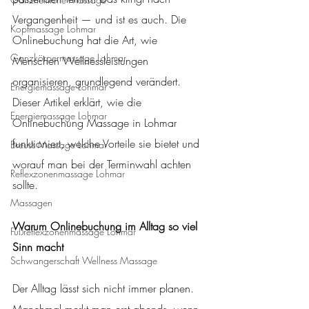
Vergangenheit — und ist es auch. Die 
Kopfmassage Lohmar
Onlinebuchung hat die Art, wie 
Ganzkörpermassage Lohmar
Menschen Wellnessleistungen 
organisieren, grundlegend verändert. 
Energiemassage Lohmar
Dieser Artikel erklärt, wie die 
Energiemassage Lohmar
Onlinebuchung Massage in Lohmar 
funktioniert, welche Vorteile sie bietet und 
Breuss Massage Lohmar
worauf man bei der Terminwahl achten 
Reflexzonenmassage Lohmar
sollte.
Massagen
Warum Onlinebuchung im Alltag so viel 
Fußreflexzonenmassage Lohmar
Sinn macht
Schwangerschaft Wellness Massage
Der Alltag lässt sich nicht immer planen. 