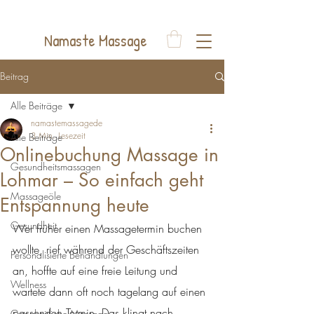
Auelsweg 22, 53797 Lohmar
Namaste Massage
Beitrag
Alle Beiträge
namastemassagede
3 Min. Lesezeit
Alle Beiträge
Onlinebuchung Massage in
Gesundheitsmassagen
Lohmar – So einfach geht
Massageöle
Entspannung heute
Gesundheit
Wer früher einen Massagetermin buchen 
wollte, rief während der Geschäftszeiten 
Personalisierte Behandlungen
an, hoffte auf eine freie Leitung und 
Wellness
wartete dann oft noch tagelang auf einen 
passenden Termin. Das klingt nach 
Ganzheitliche Massage