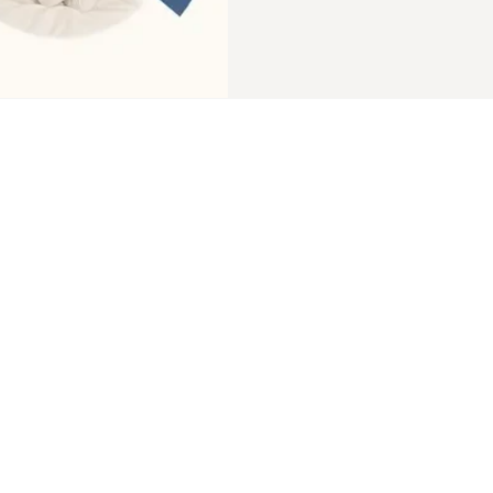
schlafen, laufen im Kö
hochkomplexe Prozess
Erinnerungen werden 
ausgeschüttet und das
Um zu verstehen, warum
braucht man eine Sch
nicht jede Minute Schla