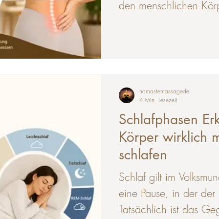
den menschlichen Körpe
die er evolutionär nich
Rücken, nach vorne gef
vorgeschobener Kopf 
haben sich in den let
entwickelt, weil Bildsc
namastemassagede
Bewegungsmangel sie 
4 Min. Lesezeit
Schlafphasen Er
die Haltungsschäden U
Körper wirklich 
schlafen
Schlaf gilt im Volksmu
eine Pause, in der der 
Tatsächlich ist das Ge