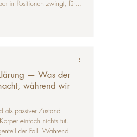
r in Positionen zwingt, für
t ausgelegt ist. Runder
allene Schultern, ein
— diese Haltungsmuster
zten Jahrzehnten zur Norm
hirmarbeit, langes Sitzen und
systematisch fördern. Wer
klärung — Was der
rsachen wirklich versteht
macht, während wir
nd als passiver Zustand —
Körper einfach nichts tut.
genteil der Fall. Während wir