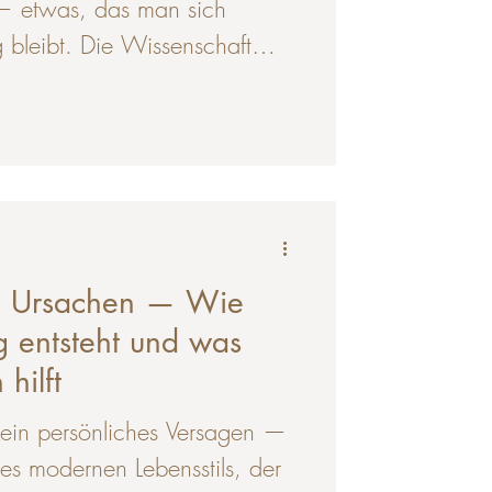
 — etwas, das man sich
 bleibt. Die Wissenschaft
anders. Entspannung ist keine
 ein aktiver physiologischer
e Veränderungen im Körper
iegel, Herzfrequenz,
mmunfunktion. Wer die
aft versteht, erkennt, warum
wäche ist, sondern eine
n Ursachen — Wie
gkei
g entsteht und was
hilft
 kein persönliches Versagen —
nes modernen Lebensstils, der