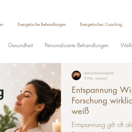
Auelsweg 22, 53797 Lohmar
en
Energetische Behandlungen
Energetisches Coaching
Gesundheit
Personalisierte Behandlungen
Well
Ganzkörpermassage Lohmar
Energiemassage Lohmar
namastemassagede
4 Min. Lesezeit
Entspannung Wi
Reflexzonenmassage Lohmar
Massagen
Forschung wirkli
weiß
 Wellness Massage
Entspannung gilt oft 