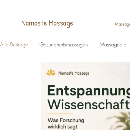
Namaste Massage
Massag
Alle Beiträge
Gesundheitsmassagen
Massageöle
Ganzheitliche Massage
Kopfmassage Lohmar
Energiemassage Lohmar
Breuss Massage Lohmar
Fußreflexzonenmassage Lohmar
Schwangerschaft