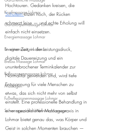
Hochtouren. Gedanken kreisen, die 
Kopfmassage Lohmar
Schultern 
sitzen hoch, der Rücken 
schmerzt leise — und echte Erholung will 
Ganzkörpermassage Lohmar
einfach nicht einsetzen. 
Energiemassage Lohmar
In einer Zeit, in der Leistungsdruck, 
Energiemassage Lohmar
digitale Dauerreizung und ein 
Breuss Massage Lohmar
ununterbrochener Terminkalender zur 
Reflexzonenmassage Lohmar
Normalität geworden sind, wird tiefe 
Entspannung für viele Menschen zu 
Massagen
etwas, das sich nicht mehr von selbst 
Fußreflexzonenmassage Lohmar
einstellt. Eine professionelle Behandlung in 
einer spezialisierten Massagepraxis in 
Schwangerschaft Wellness Massage
Lohmar bietet genau das, was Körper und 
Geist in solchen Momenten brauchen — 