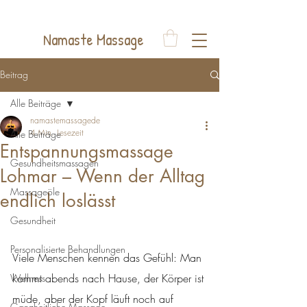
Auelsweg 22, 53797 Lohmar
Namaste Massage
Beitrag
Alle Beiträge
namastemassagede
4 Min. Lesezeit
Alle Beiträge
Entspannungsmassage
Gesundheitsmassagen
Lohmar – Wenn der Alltag
Massageöle
endlich loslässt
Gesundheit
Personalisierte Behandlungen
Viele Menschen kennen das Gefühl: Man 
kommt abends nach Hause, der Körper ist 
Wellness
müde, aber der Kopf läuft noch auf 
Ganzheitliche Massage