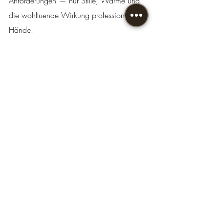
Anforderungen — nur Stille, Wärme und 
die wohltuende Wirkung professioneller 
Hände.
Wer einmal erlebt hat, wie sich echter 
Loslassen anfühlt, versteht schnell, warum 
regelmäßige Entspannungsmassagen für 
viele Menschen zu einem unverzichtbaren 
Bestandteil ihrer Selbstfürsorge geworden 
sind. Es ist kein Luxus — es ist eine 
Investition in Ihre Gesundheit, Ihre 
Leistungsfähigkeit und Ihre Lebensqualität.
Gönnen Sie sich jetzt den Moment, auf 
den Ihr Körper schon lange wartet. 