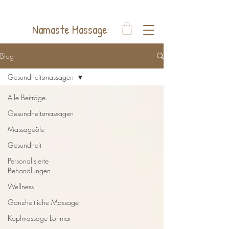
Auelsweg 22, 53797 Lohmar
Namaste Massage
Blog
Gesundheitsmassagen
Alle Beiträge
Gesundheitsmassagen
Massageöle
Gesundheit
Personalisierte
Behandlungen
Wellness
Ganzheitliche Massage
Kopfmassage Lohmar