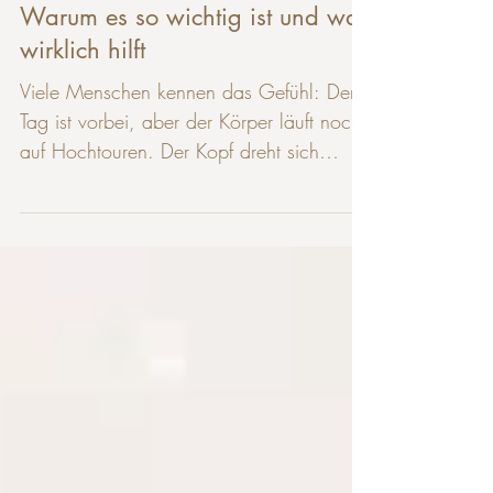
Nervensystem beruhigen —
Warum es so wichtig ist und was
wirklich hilft
Viele Menschen kennen das Gefühl: Der
Tag ist vorbei, aber der Körper läuft noch
auf Hochtouren. Der Kopf dreht sich
weiter, die Muskeln bleiben angespannt
und echte Ruhe will sich einfach nicht
einstellen. Dahinter steckt in den meisten
Fällen ein Nervensystem, das nicht aus
dem Stressmodus herausfindet. Das
Nervensystem beruhigen zu können ist
deshalb keine Frage des Willens — es ist
eine physiologische Aufgabe, die gezielte
Unterstützung braucht. Dieser Artikel