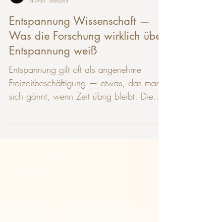
namastemassagede
4 Min. Lesezeit
Entspannung Wissenschaft —
Was die Forschung wirklich über
Entspannung weiß
Entspannung gilt oft als angenehme
Freizeitbeschäftigung — etwas, das man
sich gönnt, wenn Zeit übrig bleibt. Die
Wissenschaft sieht das grundlegend
anders. Entspannung ist keine passive
Pause, sondern ein aktiver physiologischer
Zustand, der messbare Veränderungen im
Körper auslöst — in Hormonspiegel,
Herzfrequenz, Gehirnaktivität und