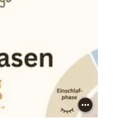
Runder Rücken, nach vorne gefallene
Schultern, ein vorgeschobener Kopf —
diese Haltungsmuster haben sich in den
letzten Jahrzehnten zur Norm entwickelt,
weil Bildschirmarbeit, langes Sitzen und
Bewegungsmangel sie systematisch
fördern. Wer die Haltungsschäden
Ursachen wirklich versteht