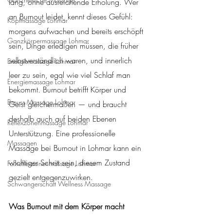
lang, ohne ausreichende Erholung. Wer 
an Burnout leidet, kennt dieses Gefühl: 
Kopfmassage Lohmar
morgens aufwachen und bereits erschöpft 
Ganzkörpermassage Lohmar
sein, Dinge erledigen müssen, die früher 
selbstverständlich waren, und innerlich 
Energiemassage Lohmar
leer zu sein, egal wie viel Schlaf man 
Energiemassage Lohmar
bekommt. Burnout betrifft Körper und 
Breuss Massage Lohmar
Geist gleichermaßen — und braucht 
deshalb auch auf beiden Ebenen 
Reflexzonenmassage Lohmar
Unterstützung. Eine professionelle 
Massagen
Massage bei Burnout in Lohmar kann ein 
wichtiger Schritt sein, diesem Zustand 
Fußreflexzonenmassage Lohmar
gezielt entgegenzuwirken.
Schwangerschaft Wellness Massage
Was Burnout mit dem Körper macht