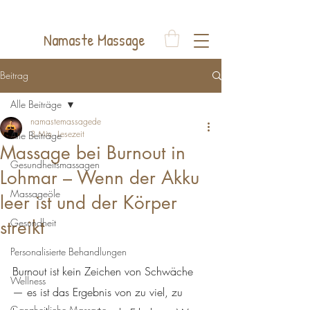
Auelsweg 22, 53797 Lohmar
Namaste Massage
Beitrag
Alle Beiträge
namastemassagede
3 Min. Lesezeit
Alle Beiträge
Massage bei Burnout in
Gesundheitsmassagen
Lohmar – Wenn der Akku
Massageöle
leer ist und der Körper
streikt
Gesundheit
Personalisierte Behandlungen
Burnout ist kein Zeichen von Schwäche 
Wellness
— es ist das Ergebnis von zu viel, zu 
Ganzheitliche Massage