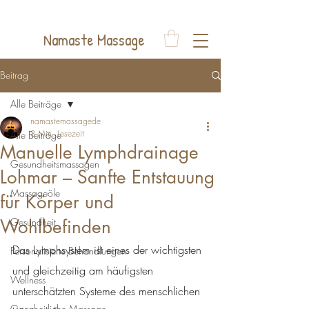
Auelsweg 22, 53797 Lohmar
Namaste Massage
Beitrag
Alle Beiträge
namastemassagede
3 Min. Lesezeit
Alle Beiträge
Manuelle Lymphdrainage
Gesundheitsmassagen
Lohmar – Sanfte Entstauung
Massageöle
für Körper und
Wohlbefinden
Gesundheit
Das Lymphsystem ist eines der wichtigsten 
Personalisierte Behandlungen
und gleichzeitig am häufigsten 
Wellness
unterschätzten Systeme des menschlichen 
Ganzheitliche Massage