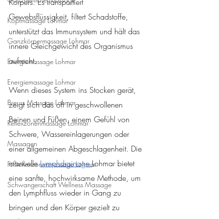
Körpers. Es transportiert 
Gewebsflüssigkeit, filtert Schadstoffe, 
Kopfmassage Lohmar
unterstützt das Immunsystem und hält das 
Ganzkörpermassage Lohmar
innere Gleichgewicht des Organismus 
aufrecht.
Energiemassage Lohmar
Energiemassage Lohmar
Wenn dieses System ins Stocken gerät, 
Breuss Massage Lohmar
zeigt sich das oft in geschwollenen 
Beinen und Füßen, einem Gefühl von 
Reflexzonenmassage Lohmar
Schwere, Wassereinlagerungen oder 
Massagen
einer allgemeinen Abgeschlagenheit. Die 
manuelle 
Lymphdrainage 
Lohmar bietet 
Fußreflexzonenmassage Lohmar
eine sanfte, hochwirksame Methode, um 
Schwangerschaft Wellness Massage
den Lymphfluss wieder in Gang zu 
bringen und den Körper gezielt zu 