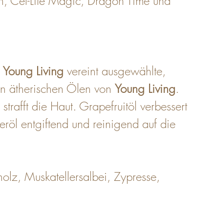
n, Cel-Lite Magic, Dragon Time und 
 
Young Living
 vereint ausgewählte, 
en ätherischen Ölen von 
Young Living
. 
trafft die Haut. Grapefruitöl verbessert 
röl entgiftend und reinigend auf die 
olz, Muskatellersalbei, Zypresse, 