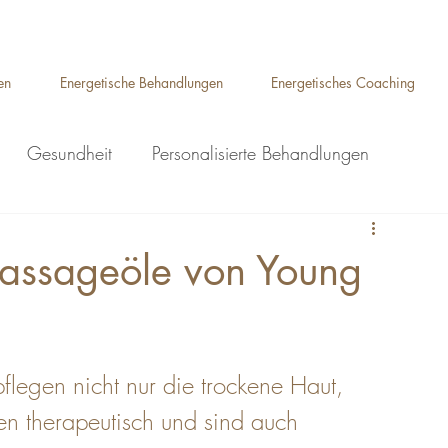
Auelsweg 22, 53797 Lohmar
en
Energetische Behandlungen
Energetisches Coaching
Gesundheit
Personalisierte Behandlungen
ge Lohmar
Ganzkörpermassage Lohmar
Massageöle von Young
Breuss Massage Lohmar
pflegen nicht nur die trockene Haut, 
eflexzonenmassage Lohmar
en therapeutisch und sind auch 