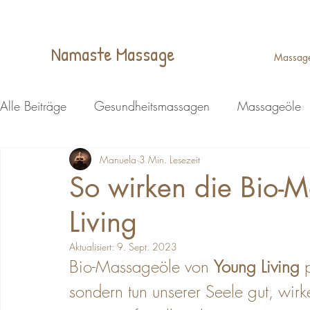
Namaste Massage
Massag
Alle Beiträge
Gesundheitsmassagen
Massageöle
Wellness
Manuela
Ganzheitliche Massage
3 Min. Lesezeit
Kopfmassa
So wirken die Bio-
Living
Energiemassage Lohmar
Energiemassage Lohmar
Aktualisiert:
9. Sept. 2023
Bio-Massageöle von 
Young Living
 
Reflexzonenmassage Lohmar
Massagen
Fußr
sondern tun unserer Seele gut, wirk