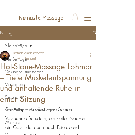
Auelsweg 22, 53797 Lohmar
Namaste Massage
Beitrag
Alle Beiträge
namastemassagede
3 Min. Lesezeit
Alle Beiträge
Hot-Stone-Massage Lohmar
Gesundheitsmassagen
– Tiefe Muskelentspannung
Massageöle
und anhaltende Ruhe in
einer Sitzung
Gesundheit
Der Alltag hinterlässt seine Spuren. 
Personalisierte Behandlungen
Verspannte Schultern, ein steifer Nacken, 
Wellness
ein Geist, der auch nach Feierabend 
Ganzheitliche Massage