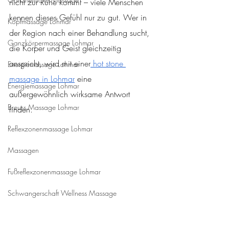
nicht zur Ruhe kommt – viele Menschen 
kennen dieses Gefühl nur zu gut. Wer in 
Kopfmassage Lohmar
der Region nach einer Behandlung sucht, 
Ganzkörpermassage Lohmar
die Körper und Geist gleichzeitig 
anspricht, wird mit einer
hot stone 
Energiemassage Lohmar
massage in Lohmar
 eine 
Energiemassage Lohmar
außergewöhnlich wirksame Antwort 
Breuss Massage Lohmar
finden.
Reflexzonenmassage Lohmar
Massagen
Fußreflexzonenmassage Lohmar
Schwangerschaft Wellness Massage