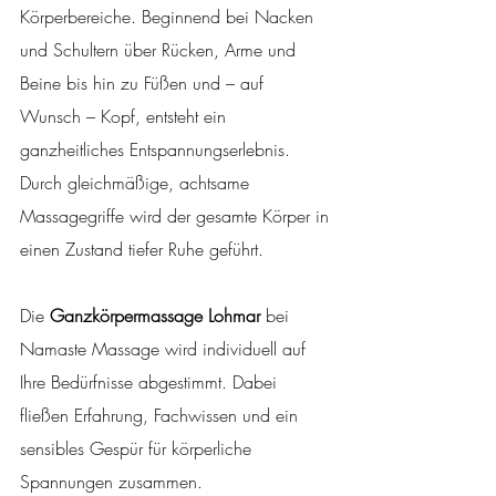
Körperbereiche. Beginnend bei Nacken 
und Schultern über Rücken, Arme und 
Beine bis hin zu Füßen und – auf 
Wunsch – Kopf, entsteht ein 
ganzheitliches Entspannungserlebnis. 
Durch gleichmäßige, achtsame 
Massagegriffe wird der gesamte Körper in 
einen Zustand tiefer Ruhe geführt.
Die 
Ganzkörpermassage Lohmar
 bei 
Namaste Massage wird individuell auf 
Ihre Bedürfnisse abgestimmt. Dabei 
fließen Erfahrung, Fachwissen und ein 
sensibles Gespür für körperliche 
Spannungen zusammen.