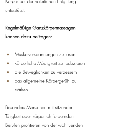
Körper bei der natürlichen Entgiftung 
unterstützt.
Regelmäßige Ganzkörpermassagen 
können dazu beitragen:
Muskelverspannungen zu lösen
körperliche Müdigkeit zu reduzieren
die Beweglichkeit zu verbessern
das allgemeine Körpergefühl zu 
stärken
Besonders Menschen mit sitzender 
Tätigkeit oder körperlich fordernden 
Berufen profitieren von der wohltuenden 