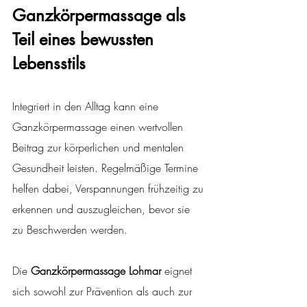
Ganzkörpermassage als 
Teil eines bewussten 
Lebensstils
Integriert in den Alltag kann eine 
Ganzkörpermassage einen wertvollen 
Beitrag zur körperlichen und mentalen 
Gesundheit leisten. Regelmäßige Termine 
helfen dabei, Verspannungen frühzeitig zu 
erkennen und auszugleichen, bevor sie 
zu Beschwerden werden.
Die 
Ganzkörpermassage Lohmar
 eignet 
sich sowohl zur Prävention als auch zur 