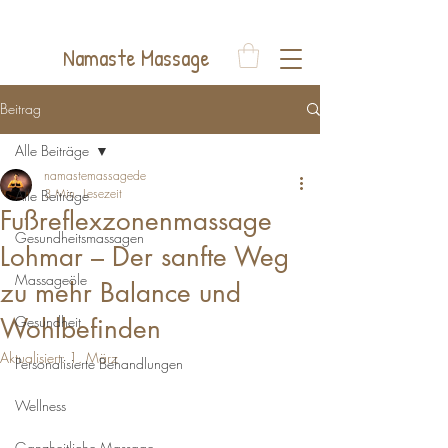
Auelsweg 22, 53797 Lohmar
Namaste Massage
Beitrag
Alle Beiträge
namastemassagede
3 Min. Lesezeit
Alle Beiträge
Fußreflexzonenmassage
Gesundheitsmassagen
Lohmar – Der sanfte Weg
Massageöle
zu mehr Balance und
Wohlbefinden
Gesundheit
Aktualisiert:
1. März
Personalisierte Behandlungen
Wellness
Ganzheitliche Massage