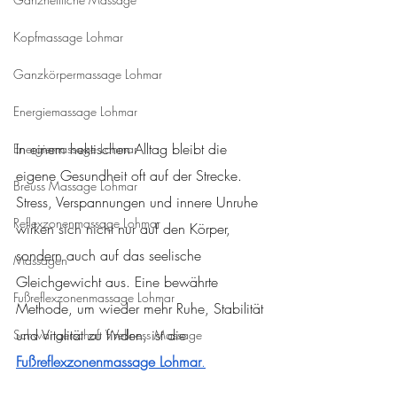
Kopfmassage Lohmar
Ganzkörpermassage Lohmar
Energiemassage Lohmar
In einem hektischen Alltag bleibt die 
Energiemassage Lohmar
eigene Gesundheit oft auf der Strecke. 
Breuss Massage Lohmar
Stress, Verspannungen und innere Unruhe 
Reflexzonenmassage Lohmar
wirken sich nicht nur auf den Körper, 
sondern auch auf das seelische 
Massagen
Gleichgewicht aus. Eine bewährte 
Fußreflexzonenmassage Lohmar
Methode, um wieder mehr Ruhe, Stabilität 
und Vitalität zu finden, ist die 
Schwangerschaft Wellness Massage
Fußreflexzonenmassage Lohmar
.