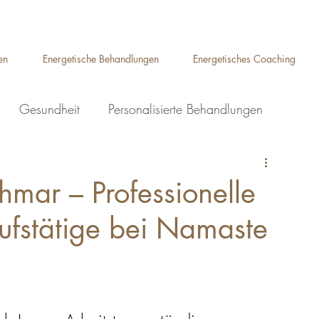
Auelsweg 22, 53797 Lohmar
en
Energetische Behandlungen
Energetisches Coaching
Gesundheit
Personalisierte Behandlungen
ge Lohmar
Ganzkörpermassage Lohmar
mar – Professionelle
ufstätige bei Namaste
Breuss Massage Lohmar
eflexzonenmassage Lohmar