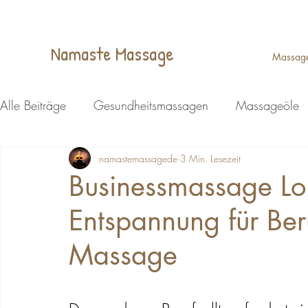
Namaste Massage
Massag
Alle Beiträge
Gesundheitsmassagen
Massageöle
Wellness
namastemassagede
Ganzheitliche Massage
3 Min. Lesezeit
Kopfmassa
Businessmassage Loh
Entspannung für Ber
Energiemassage Lohmar
Energiemassage Lohmar
Massage
Reflexzonenmassage Lohmar
Massagen
Fußr