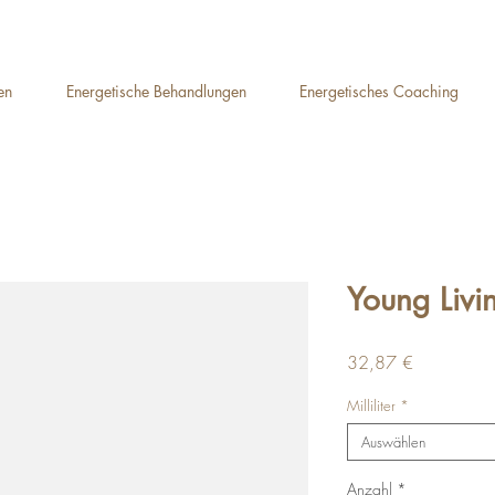
Auelsweg 22, 53797 Lohmar
en
Energetische Behandlungen
Energetisches Coaching
Young Livi
Preis
32,87 €
Milliliter
*
Auswählen
Anzahl
*