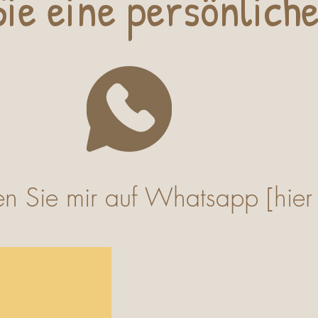
ie eine persönlic
h
en Sie mir auf Whatsapp [h
ier