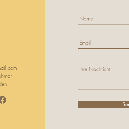
ail.com
ohmar
den
Se