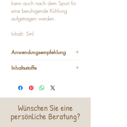
kann auch nach dem Sport für
eine beruhigende Kühlung
aufgetragen werden.
Inhalt: 5ml
Anwendungsempfehlung
Das Erlebnis
Inhaltsstoffe
Copaibas warmes, leicht
holziges Aroma kreiert eine
Copaifera Officinalis†
beruhigende Atmosphäre,
(Copaiba Balsam) Harz *
wenn man es vernebelt. Es ist
100% reines ätherisches Öl
eine tolle Ergänzung für Deine
Wünschen Sie eine
tägliche Hautpflegeroutine.
persönlic
he Beratung?
Gebrauchsanweisung
Äußerlich: Trage 2–4 Tropfen