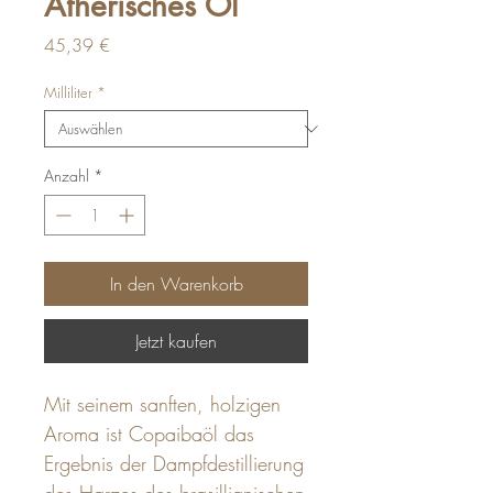
Ätherisches Öl
Preis
45,39 €
Milliliter
*
Anzahl
*
In den Warenkorb
Jetzt kaufen
Mit seinem sanften, holzigen
Aroma ist Copaibaöl das
Ergebnis der Dampfdestillierung