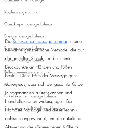
Kopfmassage Lohmar
Ganzkörpermassage Lohmar
Energiemassage Lohmar
Die 
Reflexzonenmassage Lohmar
 ist eine 
Energiemassage Lohmar
bewährte ganzheitliche Methode, die auf 
der gezielten Stimulation bestimmter 
Breuss Massage Lohmar
Druckpunkte an Händen und Füßen 
Reflexzonenmassage Lohmar
basiert. Diese Form der Massage geht 
davon aus, dass sich der gesamte Körper 
Massagen
in sogenannten Fußreflexzonen und 
Fußreflexzonenmassage Lohmar
Handreflexzonen widerspiegelt. Bei 
Schwangerschaft Wellness Massage
Namaste Massage wird diese Technik 
achtsam angewendet, um die natürliche 
Aktivierung der körpereigenen Kräfte zu 