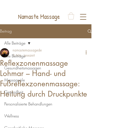
Auelsweg 22, 53797 Lohmar
Namaste Massage
Beitrag
Alle Beiträge
namastemassagede
3 Min. Lesezeit
Alle Beiträge
Reflexzonenmassage
Gesundheitsmassagen
Lohmar – Hand- und
Massageöle
Fußreflexzonenmassage:
Heilung durch Druckpunkte
Gesundheit
Personalisierte Behandlungen
Wellness
Ganzheitliche Massage