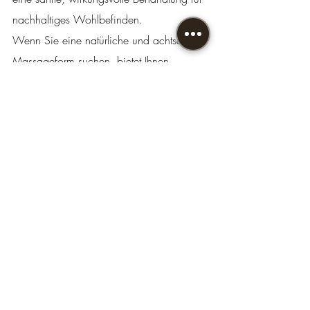
nachhaltiges Wohlbefinden.
Wenn Sie eine natürliche und achtsame 
Massageform suchen, bietet Ihnen 
Namaste Massage
 eine professionelle 
Reflexzonenmassage in ruhiger 
Atmosphäre.
Reflexzonenmassage Lohmar
Energiemassage Lohmar
Wellness