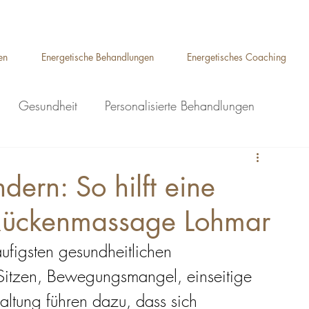
Auelsweg 22, 53797 Lohmar
en
Energetische Behandlungen
Energetisches Coaching
Gesundheit
Personalisierte Behandlungen
ge Lohmar
Ganzkörpermassage Lohmar
ern: So hilft eine
Rückenmassage Lohmar
Breuss Massage Lohmar
figsten gesundheitlichen 
eflexzonenmassage Lohmar
Sitzen, Bewegungsmangel, einseitige 
ltung führen dazu, dass sich 