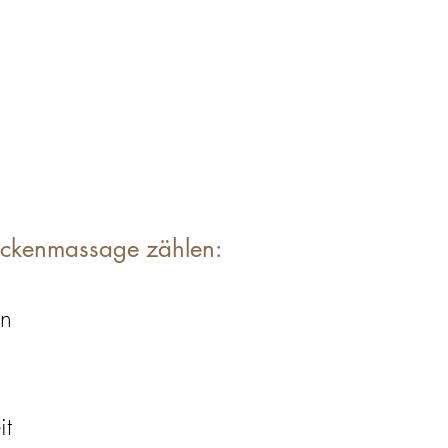
Rückenmassage zählen:
en
it