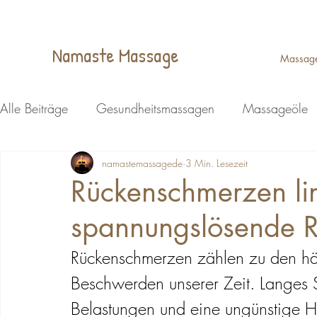
Namaste Massage
Massag
Alle Beiträge
Gesundheitsmassagen
Massageöle
Wellness
namastemassagede
Ganzheitliche Massage
3 Min. Lesezeit
Kopfmassa
Rückenschmerzen lind
spannungslösende 
Energiemassage Lohmar
Energiemassage Lohmar
Rückenschmerzen zählen zu den häu
Reflexzonenmassage Lohmar
Massagen
Fußr
Beschwerden unserer Zeit. Langes 
Belastungen und eine ungünstige Ha