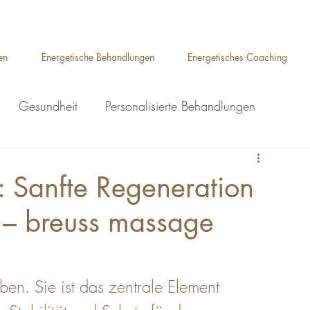
Auelsweg 22, 53797 Lohmar
en
Energetische Behandlungen
Energetisches Coaching
Gesundheit
Personalisierte Behandlungen
ge Lohmar
Ganzkörpermassage Lohmar
: Sanfte Regeneration
e – breuss massage
Breuss Massage Lohmar
eflexzonenmassage Lohmar
ben. Sie ist das zentrale Element 