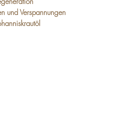
egeneration
en und Verspannungen
hanniskrautöl