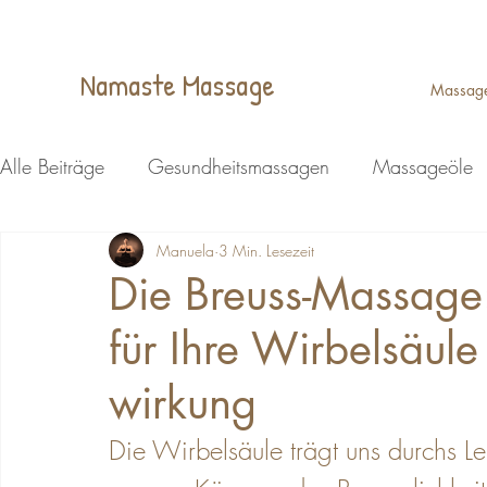
Namaste Massage
Massag
Alle Beiträge
Gesundheitsmassagen
Massageöle
Wellness
Manuela
Ganzheitliche Massage
3 Min. Lesezeit
Kopfmassa
Die Breuss-Massage
für Ihre Wirbelsäul
Energiemassage Lohmar
Energiemassage Lohmar
wirkung
Reflexzonenmassage Lohmar
Massagen
Fußr
Die Wirbelsäule trägt uns durchs Le